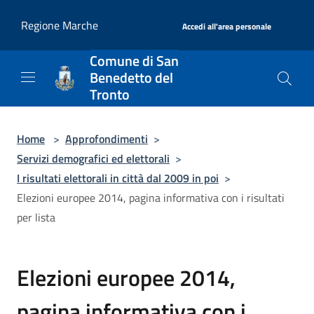
Salta al contenuto principale
|
Regione Marche
Accedi all'area personale
Comune di San
Benedetto del
Tronto
Home
>
Approfondimenti
>
Servizi demografici ed elettorali
>
I risultati elettorali in città dal 2009 in poi
>
Elezioni europee 2014, pagina informativa con i risultati
per lista
Elezioni europee 2014,
pagina informativa con i