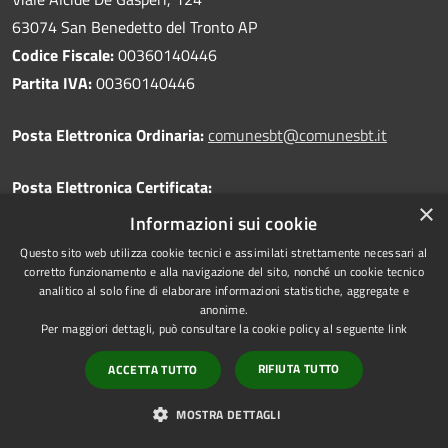
63074 San Benedetto del Tronto AP
Codice Fiscale:
00360140446
Partita IVA:
00360140446
Posta Elettronica Ordinaria:
comunesbt@comunesbt.it
Posta Elettronica Certificata:
×
Informazioni sui cookie
protocollo@cert-sbt.it
Questo sito web utilizza cookie tecnici e assimilati strettamente necessari al
corretto funzionamento e alla navigazione del sito, nonché un cookie tecnico
analitico al solo fine di elaborare informazioni statistiche, aggregate e
anonime.
Per maggiori dettagli, può consultare la cookie policy al seguente
link
Centralino Unico:
0735 7941
RIFIUTA TUTTO
ACCETTA TUTTO
MOSTRA DETTAGLI
Prenotazione appuntamento