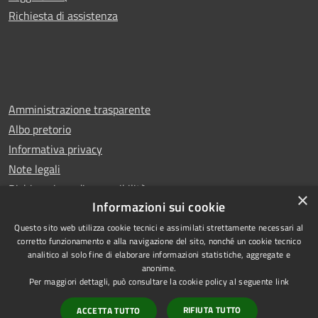
Richiesta di assistenza
Amministrazione trasparente
Albo pretorio
Informativa privacy
Note legali
Dichiarazione di accessibilità
×
Informazioni sui cookie
Questo sito web utilizza cookie tecnici e assimilati strettamente necessari al
corretto funzionamento e alla navigazione del sito, nonché un cookie tecnico
analitico al solo fine di elaborare informazioni statistiche, aggregate e
RSS
Copyright © 2025 Comune di
anonime.
Accessibilità
San Benedetto del Tronto
Per maggiori dettagli, può consultare la cookie policy al seguente
link
Privacy
Municipium
Powered by
|
RIFIUTA TUTTO
ACCETTA TUTTO