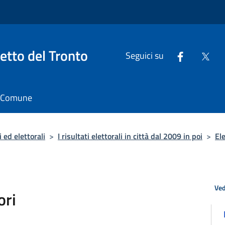
tto del Tronto
Seguici su
il Comune
 ed elettorali
>
I risultati elettorali in città dal 2009 in poi
>
El
Ved
ori