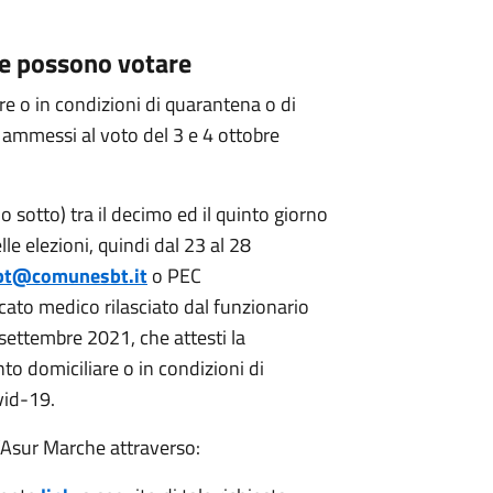
me possono votare
are o in condizioni di quarantena o di
ammessi al voto del 3 e 4 ottobre
o sotto) tra il decimo ed il quinto giorno
le elezioni, quindi dal 23 al 28
t@comunesbt.it
o PEC
cato medico rilasciato dal funzionario
settembre 2021, che attesti la
o domiciliare o in condizioni di
vid-19.
ll’Asur Marche attraverso: