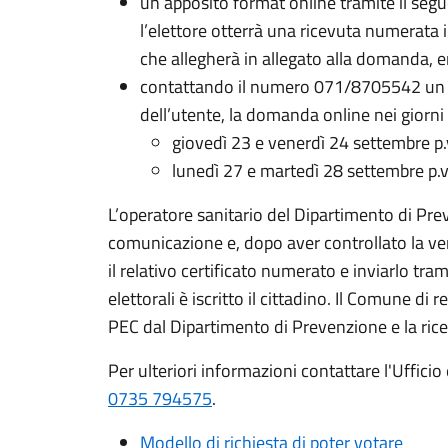
un apposito format online tramite il seg
l’elettore otterrà una ricevuta numerata in
che allegherà in allegato alla domanda, e
contattando il numero 071/8705542 un o
dell’utente, la domanda online nei giorni e
giovedì 23 e venerdì 24 settembre p.v
lunedì 27 e martedì 28 settembre p.v.
L’operatore sanitario del Dipartimento di Prev
comunicazione e, dopo aver controllato la veri
il relativo certificato numerato e inviarlo tra
elettorali è iscritto il cittadino. Il Comune di r
PEC dal Dipartimento di Prevenzione e la rice
Per ulteriori informazioni contattare l'Ufficio
0735 794575
.
Modello di richiesta di poter votare