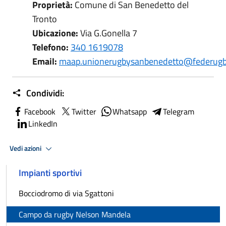
Proprietà:
Comune di San Benedetto del
Tronto
Ubicazione:
Via G.Gonella 7
Telefono:
340 1619078
Email:
maap.unionerugbysanbenedetto@federugby
Condividi:
Facebook
Twitter
Whatsapp
Telegram
LinkedIn
Vedi azioni
Impianti sportivi
Bocciodromo di via Sgattoni
Campo da rugby Nelson Mandela