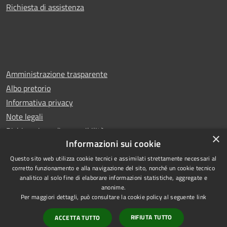
Richiesta di assistenza
Amministrazione trasparente
Albo pretorio
Informativa privacy
Note legali
Dichiarazione di accessibilità
×
Informazioni sui cookie
Questo sito web utilizza cookie tecnici e assimilati strettamente necessari al
corretto funzionamento e alla navigazione del sito, nonché un cookie tecnico
analitico al solo fine di elaborare informazioni statistiche, aggregate e
RSS
Copyright © 2025 Comune di
anonime.
Accessibilità
San Benedetto del Tronto
Per maggiori dettagli, può consultare la cookie policy al seguente
link
Privacy
Municipium
Powered by
|
RIFIUTA TUTTO
ACCETTA TUTTO
Cookie
Accesso redazione