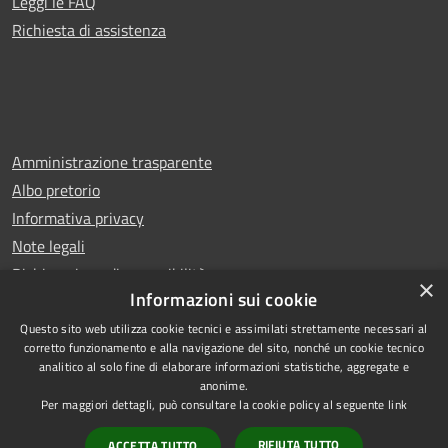
Leggi le FAQ
Richiesta di assistenza
Amministrazione trasparente
Albo pretorio
Informativa privacy
Note legali
Dichiarazione di accessibilità
×
Informazioni sui cookie
Questo sito web utilizza cookie tecnici e assimilati strettamente necessari al
corretto funzionamento e alla navigazione del sito, nonché un cookie tecnico
analitico al solo fine di elaborare informazioni statistiche, aggregate e
RSS
Copyright © 2025 Comune di
anonime.
Accessibilità
San Benedetto del Tronto
Per maggiori dettagli, può consultare la cookie policy al seguente
link
Privacy
Municipium
Powered by
|
RIFIUTA TUTTO
ACCETTA TUTTO