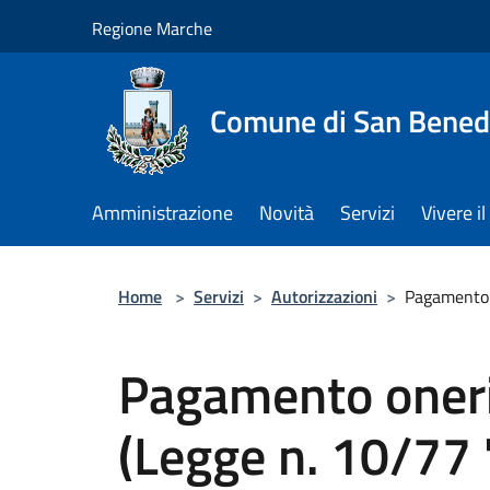
Salta al contenuto principale
Regione Marche
Comune di San Benede
Amministrazione
Novità
Servizi
Vivere 
Home
>
Servizi
>
Autorizzazioni
>
Pagamento o
Pagamento oneri
(Legge n. 10/77 