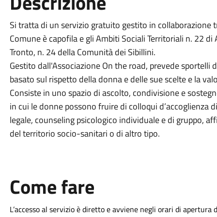
Descrizione
Si tratta di
un servizio gratuito
gestito in collaborazione
t
Comune
è
capofila
e
gli Ambiti Sociali Territoriali n. 22
di
Tronto,
n.
24
della
Comunità
dei
Sibillini.
Gestito dall'Associazione On the road, prevede sportelli d
b
asato sul rispetto della donna
e
delle sue scelte e la val
Consiste in uno s
pazio di ascolto, condivisione e sostegn
in cui
le donne possono
fruire di
colloqui d’accoglienza d
lega
le
, counseling psicologico individuale e di gruppo, 
de
l territorio socio-sanitari
o di altro tipo.
Come fare
L’accesso al servizio è diretto e avviene negli orari di apertura d