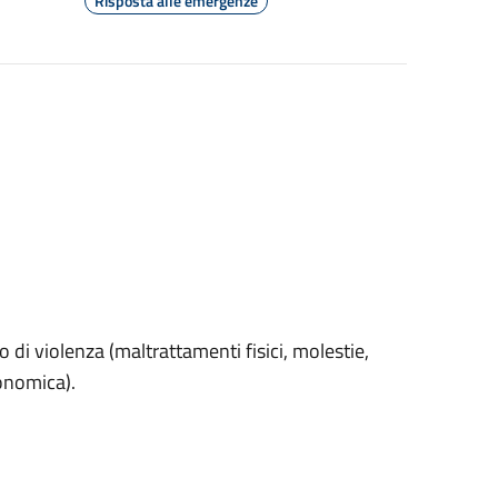
Risposta alle emergenze
o di violenza (maltrattamenti fisici, molestie,
conomica).