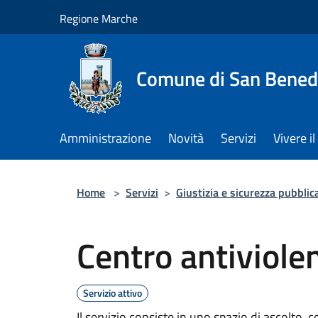
Salta al contenuto principale
Regione Marche
Comune di San Benede
Amministrazione
Novità
Servizi
Vivere 
Home
>
Servizi
>
Giustizia e sicurezza pubblic
Centro antiviole
Servizio attivo
Il servizio consiste in uno spazio di ascolto,