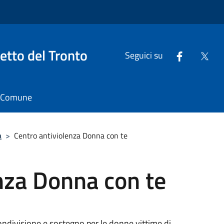
tto del Tronto
Seguici su
il Comune
a
>
Centro antiviolenza Donna con te
nza Donna con te
 condivisione e sostegno per le donne vittime di