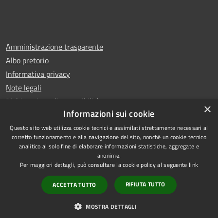
Amministrazione trasparente
Albo pretorio
Informativa privacy
Note legali
Dichiarazione di accessibilità
×
Informazioni sui cookie
Questo sito web utilizza cookie tecnici e assimilati strettamente necessari al
corretto funzionamento e alla navigazione del sito, nonché un cookie tecnico
analitico al solo fine di elaborare informazioni statistiche, aggregate e
RSS
Copyright © 2025 Comune di
anonime.
Accessibilità
San Benedetto del Tronto
Per maggiori dettagli, può consultare la cookie policy al seguente
link
Privacy
Municipium
Powered by
|
RIFIUTA TUTTO
ACCETTA TUTTO
Cookie
Accesso redazione
Mappa del sito
MOSTRA DETTAGLI