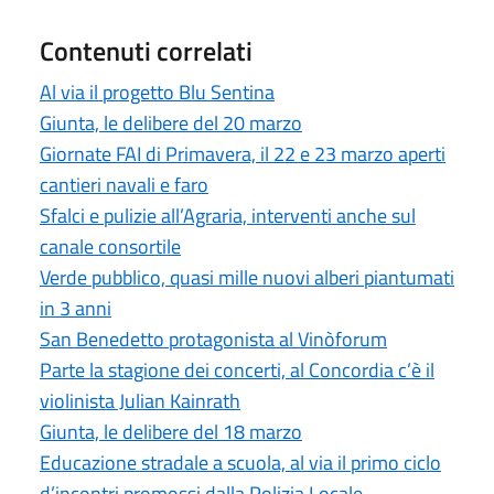
Contenuti correlati
Al via il progetto Blu Sentina
Giunta, le delibere del 20 marzo
Giornate FAI di Primavera, il 22 e 23 marzo aperti
cantieri navali e faro
Sfalci e pulizie all’Agraria, interventi anche sul
canale consortile
Verde pubblico, quasi mille nuovi alberi piantumati
in 3 anni
San Benedetto protagonista al Vinòforum
Parte la stagione dei concerti, al Concordia c’è il
violinista Julian Kainrath
Giunta, le delibere del 18 marzo
Educazione stradale a scuola, al via il primo ciclo
d’incontri promossi dalla Polizia Locale