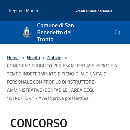
Salta al contenuto principale
|
Regione Marche
Accedi all'area personale
Comune di San
Benedetto del
Tronto
Home
>
Novità
>
Notizie
>
CONCORSO PUBBLICO PER ESAMI PER ASSUNZIONE A
TEMPO INDETERMINATO E PIENO DI N. 2 UNITA' DI
PERSONALE CON PROFILO DI "ISTRUTTORE
AMMINISTRATIVO/CONTABILE", AREA DEGLI
"ISTRUTTORI" - Avviso prova preselettiva
CONCORSO