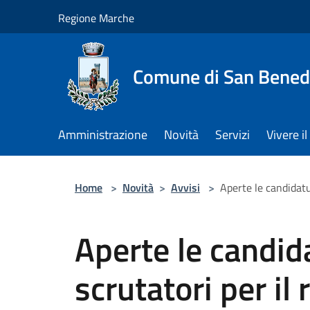
Salta al contenuto principale
Regione Marche
Comune di San Benede
Amministrazione
Novità
Servizi
Vivere 
Home
>
Novità
>
Avvisi
>
Aperte le candidatu
Aperte le candida
scrutatori per il