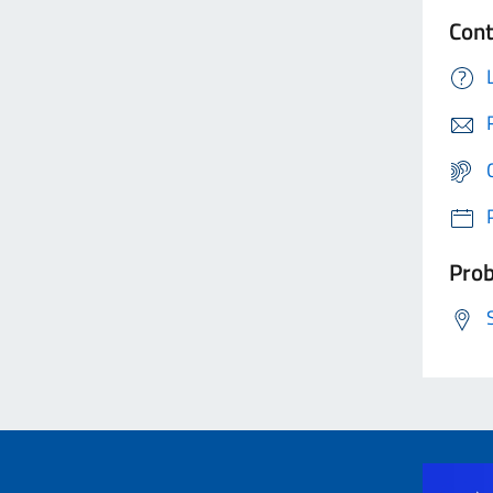
Cont
Prob