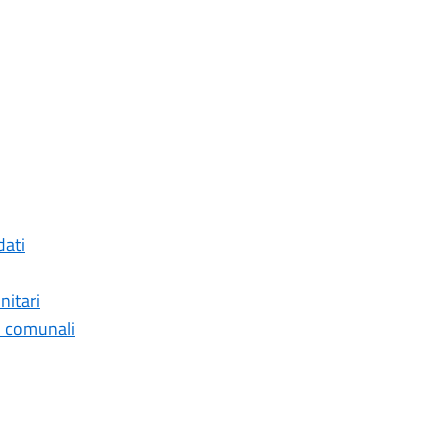
dati
nitari
ni comunali